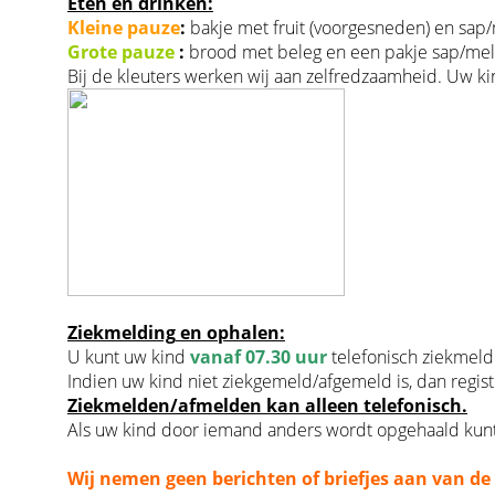
Eten en drinken:
Kleine
pauze
:
bakje met fruit (voorgesneden) en sap/
Grote
pauze
:
brood met beleg en een pakje sap/melk
Bij de kleuters werken wij aan zelfredzaamheid. Uw k
Ziekmelding
en ophalen:
U kunt uw kind
vanaf 07.30 uur
telefonisch
ziekmeld
Indien uw kind
niet ziekgemeld/afgemeld
is, dan regi
Ziekmelden/afmelden kan alleen telefonisch.
Als uw kind door iemand anders wordt opgehaald kunt 
Wij nemen geen berichten of briefjes aan van de