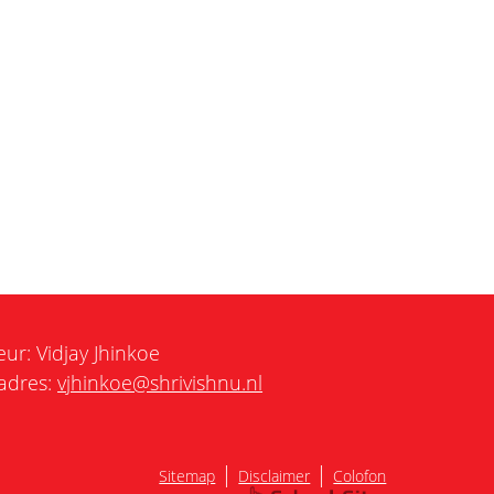
eur: Vidjay Jhinkoe
adres:
vjhinkoe@shrivishnu.nl
|
|
Sitemap
Disclaimer
Colofon