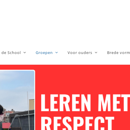
 de School
Groepen
Voor ouders
Brede vorm