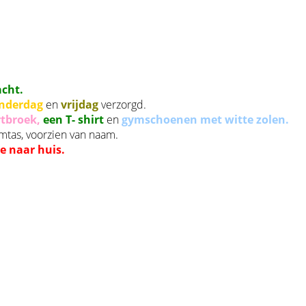
acht.
nderdag
en
vrijdag
verzorgd.
rtbroek,
een T- shirt
en
gymschoenen met witte zolen.
tas, voorzien van naam.
e naar huis.