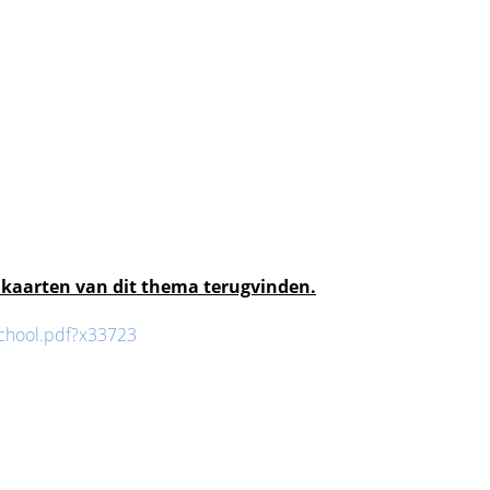
dkaarten van dit thema terugvinden.
school.pdf?x33723