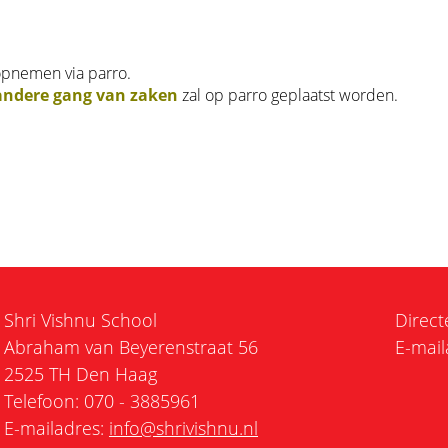
opnemen via parro.
andere gang van zaken
zal op parro geplaatst worden.
Shri Vishnu School
Direct
Abraham van Beyerenstraat 56
E-mail
2525 TH Den Haag
Telefoon: 070 - 3885961
E-mailadres:
info@shrivishnu.nl