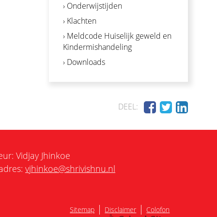
› Onderwijstijden
› Klachten
› Meldcode Huiselijk geweld en
Kindermishandeling
› Downloads
DEEL:
eur: Vidjay Jhinkoe
adres:
vjhinkoe@shrivishnu.nl
|
|
Sitemap
Disclaimer
Colofon