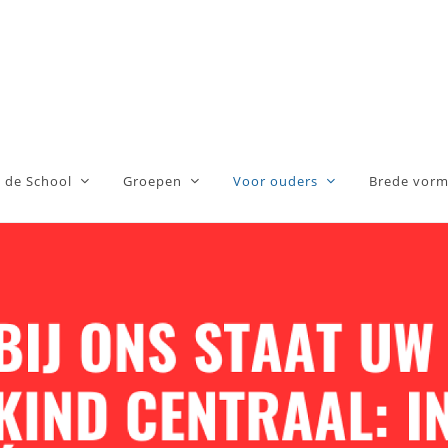
 de School
Groepen
Voor ouders
Brede vorm