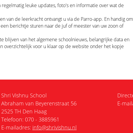
 regelmatig leuke updates, foto's en informatie over wat de
ten van de leerkracht ontvangt u via de Parro-app. En handig om
f een berichtje sturen naar de juf of meester van uw zoon of
te blijven van het algemene schoolnieuws, belangrijke data en
overzichtelijk voor u klaar op de website onder het kopje
Shri Vishnu School
Direct
Abraham van Beyerenstraat 56
E-mail
2525 TH Den Haag
Telefoon: 070 - 3885961
E-mailadres:
info@shrivishnu.nl