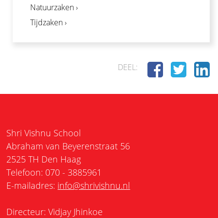
Natuurzaken ›
Tijdzaken ›
DEEL:
Shri Vishnu School
Abraham van Beyerenstraat 56
2525 TH Den Haag
Telefoon: 070 - 3885961
E-mailadres:
info@shrivishnu.nl
Directeur: Vidjay Jhinkoe