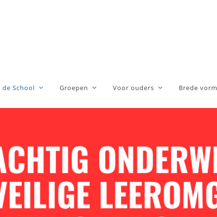
 de School
Groepen
Voor ouders
Brede vorm