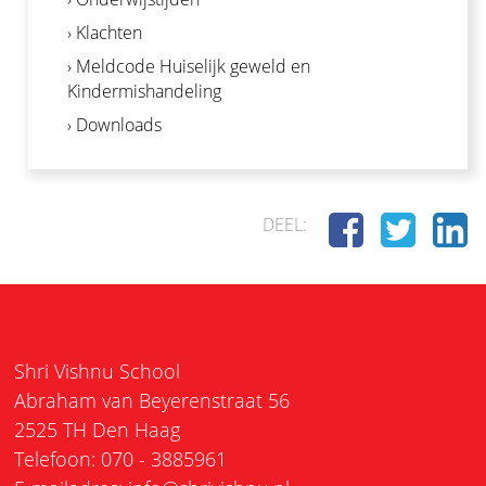
› Klachten
› Meldcode Huiselijk geweld en
Kindermishandeling
› Downloads
DEEL:
Shri Vishnu School
Abraham van Beyerenstraat 56
2525 TH Den Haag
Telefoon: 070 - 3885961