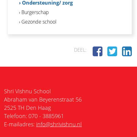
› Ondersteuning/ zorg
› Burgerschap
› Gezonde school
DEEL:
Shri Vishnu School
Abraham van Beyerenstraat 56
2525 TH Den Haag
Telefoon: 070 - 3885961
E-mailadres:
info@shrivishnu.nl