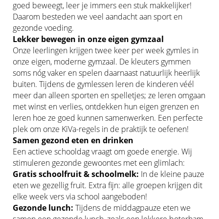
goed beweegt, leer je immers een stuk makkelijker!
Daarom besteden we veel aandacht aan sport en
gezonde voeding.
Lekker bewegen in onze eigen gymzaal
Onze leerlingen krijgen twee keer per week gymles in
onze eigen, moderne gymzaal. De kleuters gymmen
soms nóg vaker en spelen daarnaast natuurlijk heerlijk
buiten. Tijdens de gymlessen leren de kinderen véél
meer dan alleen sporten en spelletjes; ze leren omgaan
met winst en verlies, ontdekken hun eigen grenzen en
leren hoe ze goed kunnen samenwerken. Een perfecte
plek om onze KiVa-regels in de praktijk te oefenen!
Samen gezond eten en drinken
Een actieve schooldag vraagt om goede energie. Wij
stimuleren gezonde gewoontes met een glimlach:
Gratis schoolfruit & schoolmelk:
In de kleine pauze
eten we gezellig fruit. Extra fijn: alle groepen krijgen dit
elke week vers via school aangeboden!
Gezonde lunch:
Tijdens de middagpauze eten we
samen een gezonde lunch, zoals een lekkere boterham