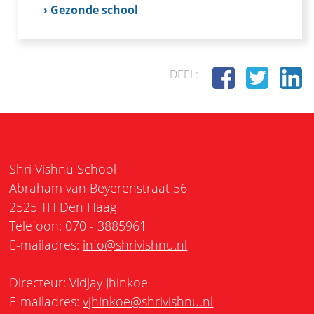
› Gezonde school
DEEL:
Shri Vishnu School
Abraham van Beyerenstraat 56
2525 TH Den Haag
Telefoon: 070 - 3885961
E-mailadres:
info@shrivishnu.nl
Directeur: Vidjay Jhinkoe
E-mailadres:
vjhinkoe@shrivishnu.nl