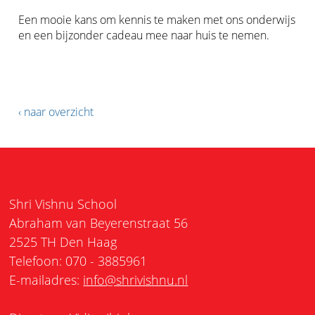
Een mooie kans om kennis te maken met ons onderwijs
en een bijzonder cadeau mee naar huis te nemen.
‹ naar overzicht
Shri Vishnu School
Abraham van Beyerenstraat 56
2525 TH Den Haag
Telefoon: 070 - 3885961
E-mailadres:
info@shrivishnu.nl