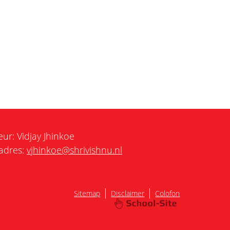
eur: Vidjay Jhinkoe
adres:
vjhinkoe@shrivishnu.nl
|
|
Sitemap
Disclaimer
Colofon